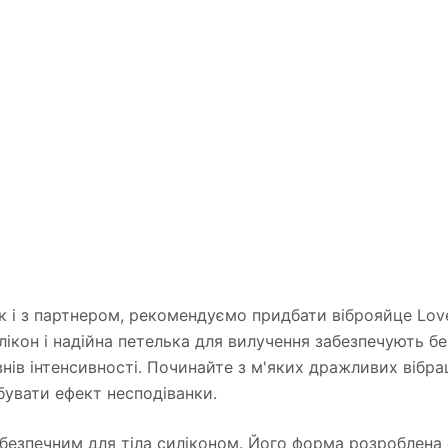
так і з партнером, рекомендуємо придбати віброяйце Lov
ікон і надійна петелька для вилучення забезпечують б
нів інтенсивності. Починайте з м'яких дражливих вібраці
бувати ефект несподіванки.
 безпечним для тіла силіконом. Його форма розроблена