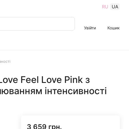
RU
UA
Увійти
Кошик
вності
ove Feel Love Pink з
люванням інтенсивності
3 659 грн.