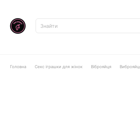
Головна
Секс іграшки для жінок
Віброяйця
Виброяйце