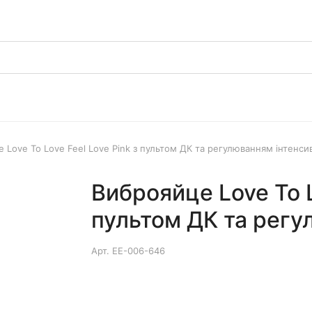
 Love To Love Feel Love Pink з пультом ДК та регулюванням інтенси
Виброяйце Love To L
пультом ДК та регу
Арт.
EE-006-646