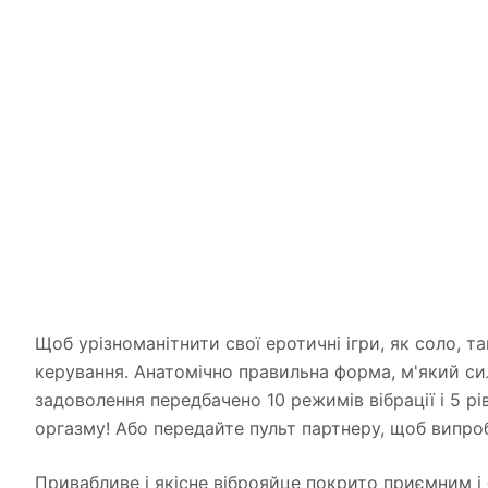
Щоб урізноманітнити свої еротичні ігри, як соло, 
керування. Анатомічно правильна форма, м'який сил
задоволення передбачено 10 режимів вібрації і 5 рів
оргазму! Або передайте пульт партнеру, щоб випро
Привабливе і якісне віброяйце покрито приємним і