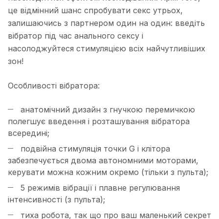
це відмінний шанс спробувати секс утрьох,
залишаючись з партнером один на один: введіть
вібратор під час анального сексу і
насолоджуйтеся стимуляцією всіх найчутливіших
зон!
Особливості вібратора:
анатомічний дизайн з гнучкою перемичкою
полегшує введення і розташування вібратора
всередині;
подвійна стимуляція точки G і клітора
забезпечується двома автономними моторами,
керувати можна кожним окремо (тільки з пульта);
5 режимів вібрації і плавне регулювання
інтенсивності (з пульта);
тиха робота, так що про ваш маленький секрет