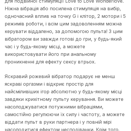
для подвійної стимуляції Love to Love Wonderlove.
Ніжна вібрація або посилена стимуляція на вибір,
одночасний вплив на точку G і клітор, 2 мотори і 5
режимів роботи, і всім цим задоволенням можна
керувати віддалено, за допомогою пульта! З цим
вібратором ви завжди готові до гри, у будь-який
час і у будь-якому місці, а можете
використовувати його при анальному
проникненні для ефекту сексу втрьох.
Яскравий рожевий вібратор подарує не менш
яскраві оргазми і відкриє простір для
найсміливіших ігор абсолютно у будь-якому місці
завдяки крихітному пульту керування. Ви можете
насолоджуватися потужними вібраціями,
самостійно регулюючи їх силу і частоту, а можете
віддати пульт в руки партнера і у повній мірі
насолодитися ефектом несподіванки. Крім того,