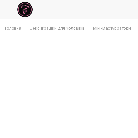
Головна
Секс іграшки для чоловіків
Міні-мастурбатори