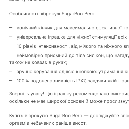
Особливості віброкулі SugarBoo Berri:
конічний кінчик для максимально ефективної точ
універсальна іграшка для ніжної стимуляції всіх
10 рівнів інтенсивності, від м’якого та ніжного 
неймовірно приємний до тіла силікон, що нагад
також не ковзає в руках;
зручне керування однією кнопкою: утримання кн
100 % водонепроникність IPX7, завдяки якій ігра
Зверніть увагу! Цю іграшку рекомендовано викорис
оскільки не має широкої основи й може прослизну
Купіть віброкулю SugarBoo Berri — досліджуйте сво
оргазмів небачених раніше висот.