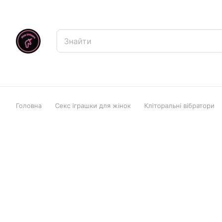
Головна
Секс іграшки для жінок
Кліторальні вібратори