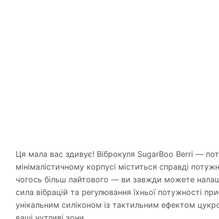
Ця мала вас здивує! Віброкуля SugarBoo Berri — пот
мінімалістичному корпусі міститься справді потужн
чогось більш лайтового — ви завжди можете налашту
сила вібрацій та регулювання їхньої потужності пр
унікальним силіконом із тактильним ефектом цукро
ваші чутливі зони.