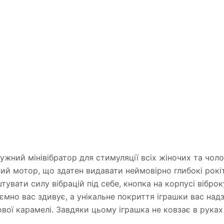
ужний мінівібратор для стимуляції всіх жіночих та чоло
ий мотор, що здатен видавати неймовірно глибокі рокітл
вати силу вібрацій під себе, кнопка на корпусі віброку
иємно вас здивує, а унікальне покриття іграшки вас на
вої карамелі. Завдяки цьому іграшка не ковзає в рука