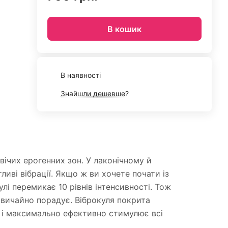
В кошик
В наявності
Знайшли дешевше?
вічих ерогенних зон. У лаконічному й
иві вібрації. Якщо ж ви хочете почати із
лі перемикає 10 рівнів інтенсивності. Тож
дзвичайно порадує. Віброкуля покрита
х і максимально ефективно стимулює всі