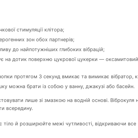
кової стимуляції клітора;
 ерогенних зон обох партнерів;
впливу до найпотужніших глибоких вібрацій;
ує на дотик поверхню цукрової цукерки — оксамитовий
опки протягом 3 секунд вмикає та вимикає вібратор, ко
шку можна брати із собою у ванну, джакузі або басейн.
товувати лише зі змазкою на водній основі. Віброкуля 
ти всередину.
є тіло й розширюйте межі чутливості, відкриваючи все 